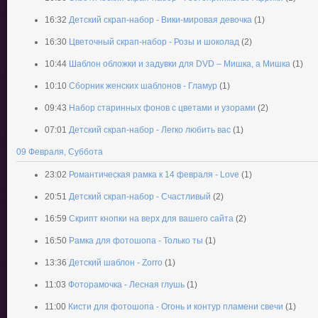
16:32
Детский скрап-набор - Вики-мировая девочка
(1)
16:30
Цветочный скрап-набор - Розы и шоколад
(2)
10:44
Шаблон обложки и задувки для DVD – Мишка, а Мишка
(1)
10:10
Сборник женских шаблонов - Гламур
(1)
09:43
Набор старинных фонов с цветами и узорами
(2)
07:01
Детский скрап-набор - Легко любить вас
(1)
09 Февраля, Суббота
23:02
Романтическая рамка к 14 февраля - Love
(1)
20:51
Детский скрап-набор - Счастливый
(2)
16:59
Скрипт кнопки на верх для вашего сайта
(2)
16:50
Рамка для фотошопа - Только ты
(1)
13:36
Детский шаблон - Zorro
(1)
11:03
Фоторамочка - Лесная глушь
(1)
11:00
Кисти для фотошопа - Огонь и контур пламени свечи
(1)