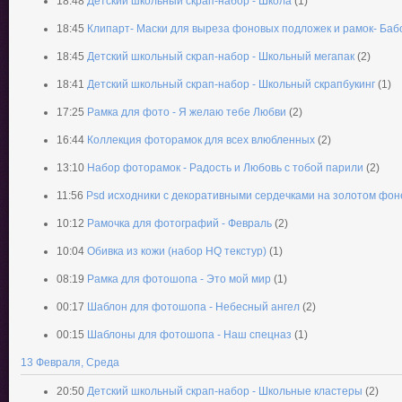
18:48
Детский школьный скрап-набор - Школа
(1)
18:45
Клипарт- Маски для выреза фоновых подложек и рамок- Баб
18:45
Детский школьный скрап-набор - Школьный мегапак
(2)
18:41
Детский школьный скрап-набор - Школьный скрапбукинг
(1)
17:25
Рамка для фото - Я желаю тебе Любви
(2)
16:44
Коллекция фоторамок для всех влюбленных
(2)
13:10
Набор фоторамок - Радость и Любовь с тобой парили
(2)
11:56
Psd исходники с декоративными сердечками на золотом фон
10:12
Рамочка для фотографий - Февраль
(2)
10:04
Обивка из кожи (набор HQ текстур)
(1)
08:19
Рамка для фотошопа - Это мой мир
(1)
00:17
Шаблон для фотошопа - Небесный ангел
(2)
00:15
Шаблоны для фотошопа - Наш спецназ
(1)
13 Февраля, Среда
20:50
Детский школьный скрап-набор - Школьные кластеры
(2)