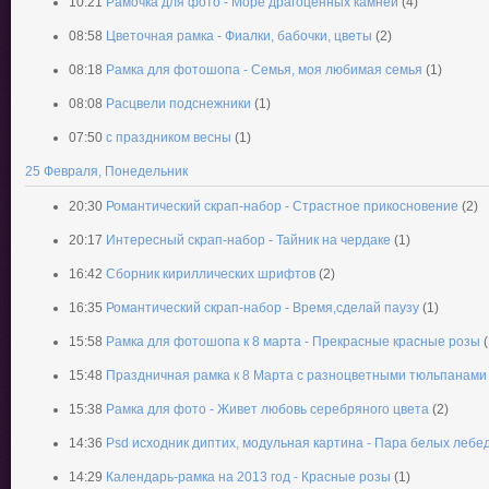
10:21
Рамочка для фото - Море драгоценных камней
(4)
08:58
Цветочная рамка - Фиалки, бабочки, цветы
(2)
08:18
Рамка для фотошопа - Семья, моя любимая семья
(1)
08:08
Расцвели подснежники
(1)
07:50
с праздником весны
(1)
25 Февраля, Понедельник
20:30
Романтический скрап-набор - Страстное прикосновение
(2)
20:17
Интересный скрап-набор - Тайник на чердаке
(1)
16:42
Сборник кириллических шрифтов
(2)
16:35
Романтический скрап-набор - Время,сделай паузу
(1)
15:58
Рамка для фотошопа к 8 марта - Прекрасные красные розы
(
15:48
Праздничная рамка к 8 Марта с разноцветными тюльпанами
15:38
Рамка для фото - Живет любовь серебряного цвета
(2)
14:36
Psd исходник диптих, модульная картина - Пара белых лебе
14:29
Календарь-рамка на 2013 год - Красные розы
(1)