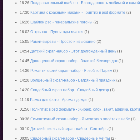
18:26
Поздравительный шаблон - Благодарность любимой и самой
17:30
Картина с красными маками - Триптих в psd формате
(2)
16:26
Шаблон psd - генеральские погоны
(2)
16:02
Открытка - Пусть годы мчатся
(1)
15:05
Рамки-вырезы - Просто и изысканно
(2)
14:54
Детский скрап-набор - Этот долгожданный день
(1)
14:45
Драгоценный скрап-набор - Золотой беспорядок
(1)
14:36
Романтический скрап-набор - Я люблю Париж
(2)
14:28
Волшебный скрап-набор - Багрянный праздник
(2)
14:20
Свадебный скрап-набор - Свадебный декор
(1)
11:18
Рамка для фото - Аромат дождя
(1)
01:56
Полиптих в psd формате - Жираф, слон, закат, африка, карт
00:38
Симпатичный скрап-набор - Я мечтаю о полётах в небе
(1)
00:10
Детский школьный скрап-набор - Сентябрь
(1)
00:05
Свадебный скрап-набор - Свадебные мечты
(2)