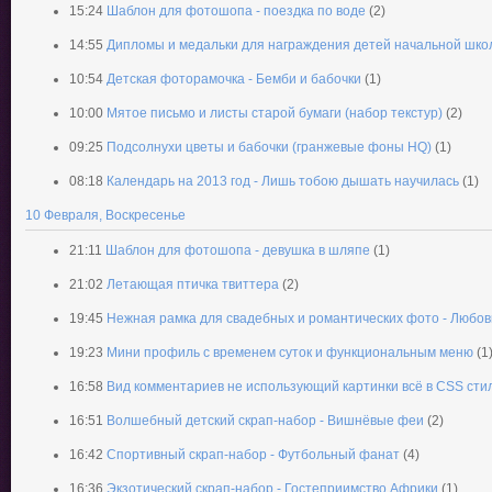
15:24
Шаблон для фотошопа - поездка по воде
(2)
14:55
Дипломы и медальки для награждения детей начальной школ
10:54
Детская фоторамочка - Бемби и бабочки
(1)
10:00
Мятое письмо и листы старой бумаги (набор текстур)
(2)
09:25
Подсолнухи цветы и бабочки (гранжевые фоны HQ)
(1)
08:18
Календарь на 2013 год - Лишь тобою дышать научилась
(1)
10 Февраля, Воскресенье
21:11
Шаблон для фотошопа - девушка в шляпе
(1)
21:02
Летающая птичка твиттера
(2)
19:45
Нежная рамка для свадебных и романтических фото - Любовь
19:23
Мини профиль с временем суток и функциональным меню
(1
16:58
Вид комментариев не использующий картинки всё в CSS сти
16:51
Волшебный детский скрап-набор - Вишнёвые феи
(2)
16:42
Спортивный скрап-набор - Футбольный фанат
(4)
16:36
Экзотический скрап-набор - Гостеприимство Африки
(1)