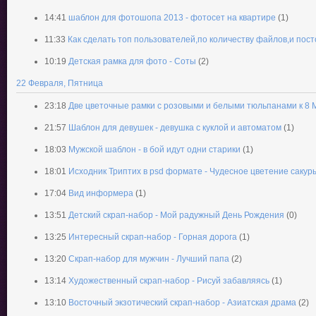
14:41
шаблон для фотошопа 2013 - фотосет на квартире
(1)
11:33
Как сделать топ пользователей,по количеству файлов,и пост
10:19
Детская рамка для фото - Соты
(2)
22 Февраля, Пятница
23:18
Две цветочные рамки с розовыми и белыми тюльпанами к 8 
21:57
Шаблон для девушек - девушка с куклой и автоматом
(1)
18:03
Мужской шаблон - в бой идут одни старики
(1)
18:01
Исходник Триптих в psd формате - Чудесное цветение сакур
17:04
Вид информера
(1)
13:51
Детский скрап-набор - Мой радужный День Рождения
(0)
13:25
Интересный скрап-набор - Горная дорога
(1)
13:20
Скрап-набор для мужчин - Лучший папа
(2)
13:14
Художественный скрап-набор - Рисуй забавляясь
(1)
13:10
Восточный экзотический скрап-набор - Азиатская драма
(2)