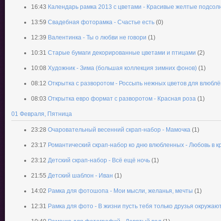
16:43
Календарь рамка 2013 с цветами - Красивые желтые подсол
13:59
Свадебная фоторамка - Счастье есть
(0)
12:39
Валентинка - Ты о любви не говори
(1)
10:31
Старые бумаги декорированные цветами и птицами
(2)
10:08
Художник - Зима (большая коллекция зимних фонов)
(1)
08:12
Открытка с разворотом - Россыпь нежных цветов для влюбл
08:03
Открытка евро формат с разворотом - Красная роза
(1)
01 Февраля, Пятница
23:28
Очаровательный весенний скрап-набор - Мамочка
(1)
23:17
Романтический скрап-набор ко дню влюбленных - Любовь в к
23:12
Детский скрап-набор - Всё ещё ночь
(1)
21:55
Детский шаблон - Иван
(1)
14:02
Рамка для фотошопа - Мои мысли, желанья, мечты
(1)
12:31
Рамка для фото - В жизни пусть тебя только друзья окружаю