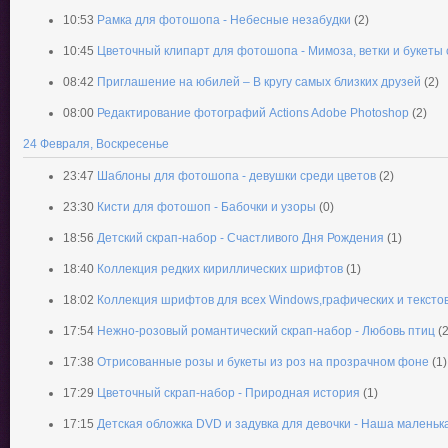
10:53
Рамка для фотошопа - Небесные незабудки
(2)
10:45
Цветочный клипарт для фотошопа - Мимоза, ветки и букеты
08:42
Приглашение на юбилей – В кругу самых близких друзей
(2)
08:00
Редактирование фотографий Actions Adobe Photoshop
(2)
24 Февраля, Воскресенье
23:47
Шаблоны для фотошопа - девушки среди цветов
(2)
23:30
Кисти для фотошоп - Бабочки и узоры
(0)
18:56
Детский скрап-набор - Счастливого Дня Рождения
(1)
18:40
Коллекция редких кириллических шрифтов
(1)
18:02
Коллекция шрифтов для всех Windows,графических и тексто
17:54
Нежно-розовый романтический скрап-набор - Любовь птиц
(2
17:38
Отрисованные розы и букеты из роз на прозрачном фоне
(1)
17:29
Цветочный скрап-набор - Природная история
(1)
17:15
Детская обложка DVD и задувка для девочки - Наша маленьк