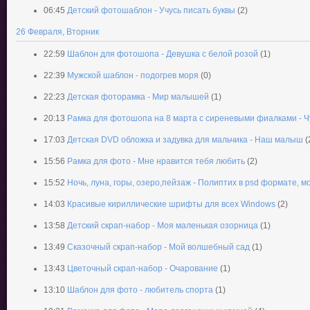
06:45
Детский фотошаблон - Учусь писать буквы
(2)
26 Февраля, Вторник
22:59
Шаблон для фотошопа - Девушка с белой розой
(1)
22:39
Мужской шаблон - подогрев моря
(0)
22:23
Детская фоторамка - Мир малышей
(1)
20:13
Рамка для фотошопа на 8 марта с сиреневыми фиалками - 
17:03
Детская DVD обложка и задувка для мальчика - Наш малыш
(
15:56
Рамка для фото - Мне нравится тебя любить
(2)
15:52
Ночь, луна, горы, озеро,пейзаж - Полиптих в psd формате, 
14:03
Красивые кириллические шрифты для всех Windows
(2)
13:58
Детский скрап-набор - Моя маленькая озорница
(1)
13:49
Сказочный скрап-набор - Мой волшебный сад
(1)
13:43
Цветочный скрап-набор - Очарование
(1)
13:10
Шаблон для фото - любитель спорта
(1)