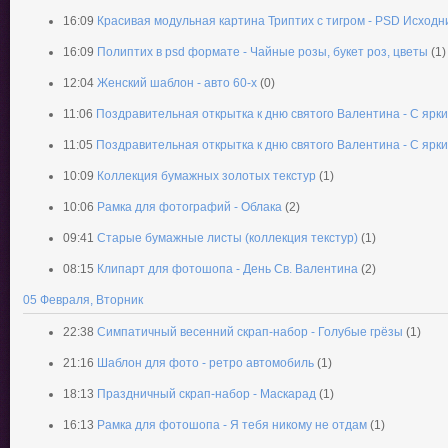
16:09
Красивая модульная картина Триптих с тигром - PSD Исходн
16:09
Полиптих в psd формате - Чайные розы, букет роз, цветы
(1)
12:04
Женский шаблон - авто 60-х
(0)
11:06
Поздравительная открытка к дню святого Валентина - С ярк
11:05
Поздравительная открытка к дню святого Валентина - С ярк
10:09
Коллекция бумажных золотых текстур
(1)
10:06
Рамка для фотографий - Облака
(2)
09:41
Старые бумажные листы (коллекция текстур)
(1)
08:15
Клипарт для фотошопа - День Св. Валентина
(2)
05 Февраля, Вторник
22:38
Симпатичный весенний скрап-набор - Голубые грёзы
(1)
21:16
Шаблон для фото - ретро автомобиль
(1)
18:13
Праздничный скрап-набор - Маскарад
(1)
16:13
Рамка для фотошопа - Я тебя никому не отдам
(1)