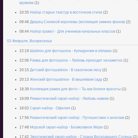
кружева
(1)
10:35
Набор старых текстур в восточном стиле
(2)
09:48
Дворец Снежной королевы (коллекция зимних фонов)
(2)
08:44
Набор грамот - Для учеников начальных классов
(1)
03 Февраля, Воскресенье
22:19
Шаблон для фотошопа - Купидончик в облаках
(1)
22:06
Рамка для фотошопа – Любовь приходит незаметно
(1)
20:15
Детский фотошаблон - В сказочном лесу
(2)
20:13
Женский фотошаблон - В вишнёвом саду
(2)
18:38
Коллекция рамок для фото – Ты как богиня красоты
(1)
18:09
Романтический скрап-набор - Любовь навеки
(1)
18:02
Скрап-набор - Офелия
(1)
17:56
Романтический скрап-набор - Путешествие к ангелам
(2)
17:48
Морской скрап-набор - Безмолвное Море
(1)
17:42
Экзотический скрап-набор - Страна Восходящего Солнца
(2)