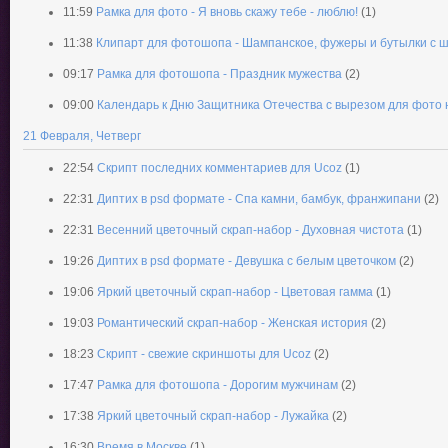
11:59
Рамка для фото - Я вновь скажу тебе - люблю!
(1)
11:38
Клипарт для фотошопа - Шампанское, фужеры и бутылки с 
09:17
Рамка для фотошопа - Праздник мужества
(2)
09:00
Календарь к Дню Защитника Отечества с вырезом для фото н
21 Февраля, Четверг
22:54
Скрипт последних комментариев для Ucoz
(1)
22:31
Диптих в psd формате - Спа камни, бамбук, франжипани
(2)
22:31
Весенний цветочный скрап-набор - Духовная чистота
(1)
19:26
Диптих в psd формате - Девушка с белым цветочком
(2)
19:06
Яркий цветочный скрап-набор - Цветовая гамма
(1)
19:03
Романтический скрап-набор - Женская история
(2)
18:23
Скрипт - свежие скриншоты для Ucoz
(2)
17:47
Рамка для фотошопа - Дорогим мужчинам
(2)
17:38
Яркий цветочный скрап-набор - Лужайка
(2)
16:30
Время в Москве
(1)