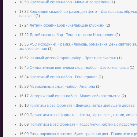
18:58
Цветочный скрап-набор - Момент во времени
(1)
17:32
Коллекция свадебных рамок для фото – Два простых обручал
навечно!
(1)
17:24
Летний скрап-набор - Желающие клубники
(2)
17:22
Яркий скрап-набор - Темно-красное Настроение
(2)
16:55
PSD исходники + рамка - Любовь, романтика, день святого в
золотое сияние
(1)
16:52
Нежный детский скрап-набор - Приятное счастье
(1)
16:45
Симпатичный цветочный скрап-набор - Цветочная фаза
(1)
16:34
Цветочный скрап-набор - Регенерация
(1)
16:29
Музыкальный скрап-набор - Амапола
(1)
16:17
Исторический скрап-набор - Мания собирательства
(2)
16:10
Триптихи в psd формате - Девушка, ветки цветущего дерева ,
16:09
Полиптихи в psd формате - Цветы, картина с цветами, лило
16:09
Полиптихи в psd формате - Подсолнухи, картина с подсолну
16:09
Розы, корзинка с розами, букет красивых роз - Полиптихи в 