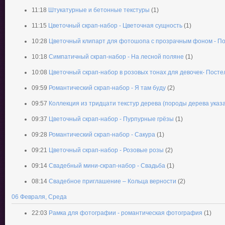
11:18
Штукатурные и бетонные текстуры
(1)
11:15
Цветочный скрап-набор - Цветочная сущность
(1)
10:28
Цветочный клипарт для фотошопа с прозрачным фоном - П
10:18
Симпатичный скрап-набор - На лесной поляне
(1)
10:08
Цветочный скрап-набор в розовых тонах для девочек- Постел
09:59
Романтический скрап-набор - Я там буду
(2)
09:57
Коллекция из тридцати текстур дерева (породы дерева указ
09:37
Цветочный скрап-набор - Пурпурные грёзы
(1)
09:28
Романтический скрап-набор - Сакура
(1)
09:21
Цветочный скрап-набор - Розовые розы
(2)
09:14
Свадебный мини-скрап-набор - Свадьба
(1)
08:14
Свадебное приглашение – Кольца верности
(2)
06 Февраля, Среда
22:03
Рамка для фотографии - романтическая фотография
(1)