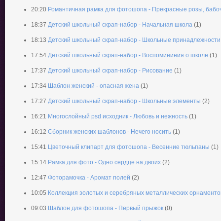
20:20
Романтичная рамка для фотошопа - Прекрасные розы, бабоч
18:37
Детский школьный скрап-набор - Начальная школа
(1)
18:13
Детский школьный скрап-набор - Школьные принадлежности
17:54
Детский школьный скрап-набор - Воспомининия о школе
(1)
17:37
Детский школьный скрап-набор - Рисование
(1)
17:34
Шаблон женский - опасная жена
(1)
17:27
Детский школьный скрап-набор - Школьные элементы
(2)
16:21
Многослойный psd исходник - Любовь и нежность
(1)
16:12
Сборник женских шаблонов - Нечего носить
(1)
15:41
Цветочный клипарт для фотошопа - Весенние тюльпаны
(1)
15:14
Рамка для фото - Одно сердце на двоих
(2)
12:47
Фоторамочка - Аромат полей
(2)
10:05
Коллекция золотых и серебряных металлических орнаментов
09:03
Шаблон для фотошопа - Первый прыжок
(0)