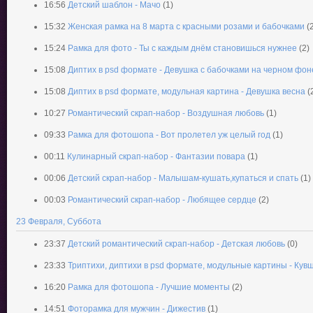
16:56
Детский шаблон - Мачо
(1)
15:32
Женская рамка на 8 марта с красными розами и бабочками
(
15:24
Рамка для фото - Ты с каждым днём становишься нужнее
(2)
15:08
Диптих в psd формате - Девушка с бабочками на черном фон
15:08
Диптих в psd формате, модульная картина - Девушка весна
(
10:27
Романтический скрап-набор - Воздушная любовь
(1)
09:33
Рамка для фотошопа - Вот пролетел уж целый год
(1)
00:11
Кулинарный скрап-набор - Фантазии повара
(1)
00:06
Детский скрап-набор - Малышам-кушать,купаться и спать
(1)
00:03
Романтический скрап-набор - Любящее сердце
(2)
23 Февраля, Суббота
23:37
Детский романтический скрап-набор - Детская любовь
(0)
23:33
Триптихи, диптихи в psd формате, модульные картины - Кув
16:20
Рамка для фотошопа - Лучшие моменты
(2)
14:51
Фоторамка для мужчин - Дижестив
(1)