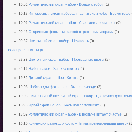
10:51
Романтический скрап-набор - Всегда с тобой
(1)
10:13
Интересный скрап-набор для ценителей кофе - Время кофе
10:06
Романтический скрап-набор - Счастливые семь лет
(0)
09:48
Старинные фоны с мозаикой и цветными узорами
(1)
09:37
Цветочный скрап-набор - Нежность
(0)
08 Февраля, Пятница
23:38
Цветочный скрап-набор - Прекрасные цветы
(2)
21:16
Набор рамок - Загадка цветов
(1)
19:35
Детский скрап-набор - Котята
(1)
19:08
Шаблон для фотошопа - Вы на природе
(2)
19:03
Симпатичный цветочный скрап-набор - Цветочная фантазия
18:26
Яркий скрап-набор - Большая земляничка
(1)
18:09
Романтический скрап-набор - В воздухе витает счастье
(1)
16:10
Коллекция рамок для фото – Ты как прекраснейший цветок
(1