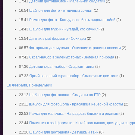
17:41
Детский фотошаблон - Маленький солдатик
(2)
16:54
Шаблон для фото - отличный солдат
(1)
15:41
Рамка для фото - Как чудесно быть рядом с тобой
(2)
14:43
Шаблон для мужчин - угадай, кто служил
(2)
13:54
Диптих в psd формате - Орхидеи
(2)
08:57
Фоторамка для мужчин - Ожившие страницы повести
(2)
07:42
Скрап-набор в зелёных тонах - Зелёная природа
(1)
07:36
Детский скрап-набор - Сладкая тайна
(2)
07:33
Яркий весенний скрап-набор - Солнечные цветочки
(1)
18 Февраля, Понедельник
23:12
Шаблон для фотошопа - Солдаты на БТР
(2)
23:11
Шаблон для фотошопа - Красавица небесной красоты
(2)
22:53
Рамка для мальчика - На радость близким и родным
(2)
22:44
Полиптих в psd формате - Китайская вишня, цветущая сакур
21:26
Шаблон для фотошопа - девушка и танк
(0)