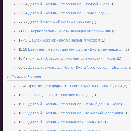
22:54
Детский школьный скрап-набор - Прощай школа
(1)
22:34
Детский школьный скрап-набор - Chancellary
(2)
22:22
Детский сказочный скрап-набор - Лес
(1)
21:08
Сборник рамок - Любовь имеющая миллионы лиц
(2)
17:45
Шаблон мужской - фото с веселым моржом
(1)
11:16
Цветочный клипарт для фотошопа - Душистые ландыши
(2)
10:49
Клипарт - А сердечко тихо бьётся в ожидании любви
(1)
09:59
Детская рамочка для фото - Куклы Монстер Хай - Школа мон
14 Февраля, Четверг
22:40
Триптих в psd формате - Подсолнухи, винтажные цветы
(2)
19:32
Шаблон для фото - опасная милиция
(1)
19:05
Детский школьный скрап-набор - Первый день в школе
(1)
18:59
Детский школьный скрап-набор - Творческий беспорядок
(1)
18:53
Детский школьный скрап-набор - Школьники
(1)