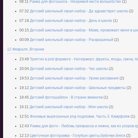
08:11
Рамка для фотошопа - Незримой кисти волшебство
(1)
07:32
Детский школьный скрап-набор - Да здравствует школа
(2)
07:18
Детский школьный скрап-набор - День в школе
(1)
00:15
Детский школьный скрап-набор - Мама, провожает меня в ш
00:09
Детский школьный скрап-набор - Раскрашеный
(2)
12 Февраля, Вторник
23:49
Триптих в psd формате - Натюрморт, фрукты, ягоды, свеча, б
20:04
Детский школьный скрап-набор - Час школы
(2)
19:53
Детский школьный скрап-набор - Уроки рисования
(2)
19:12
Детский школьный скрап-набор - Школьные предметы
(2)
18:45
Детский фотошаблон - В стране викингов
(1)
16:11
Детский школьный скрап-набор - Моя школа
(2)
12:51
Фоновые вырезанные png подложки. Часть 3. Камуфляж
(1)
12:43
Рамка для фото - Любовь прекрасна и нежна, как из узоров к
12:13
Цветочная фоторамка - Голубые цветы,бабочки,блеск
(2)