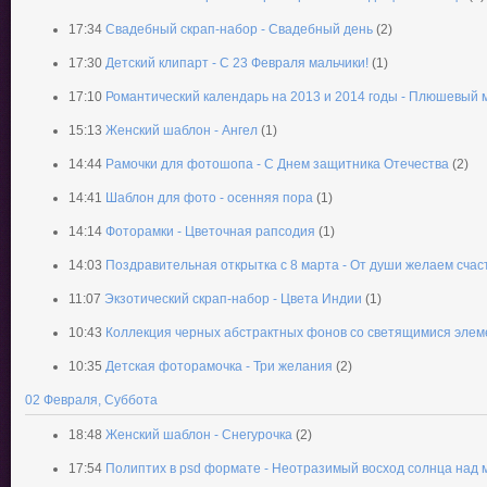
17:34
Свадебный скрап-набор - Свадебный день
(2)
17:30
Детский клипарт - С 23 Февраля мальчики!
(1)
17:10
Романтический календарь на 2013 и 2014 годы - Плюшевый
15:13
Женский шаблон - Ангел
(1)
14:44
Рамочки для фотошопа - С Днем защитника Отечества
(2)
14:41
Шаблон для фото - осенняя пора
(1)
14:14
Фоторамки - Цветочная рапсодия
(1)
14:03
Поздравительная открытка с 8 марта - От души желаем счас
11:07
Экзотический скрап-набор - Цвета Индии
(1)
10:43
Коллекция черных абстрактных фонов со светящимися эле
10:35
Детская фоторамочка - Три желания
(2)
02 Февраля, Суббота
18:48
Женский шаблон - Cнегурочка
(2)
17:54
Полиптих в psd формате - Неотразимый восход солнца над