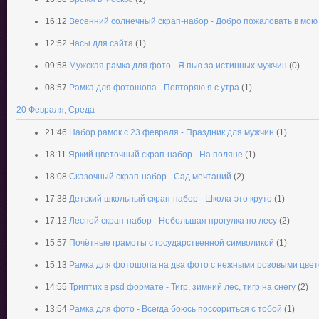
16:12
Весенний солнечный скрап-набор - Добро пожаловать в мою
12:52
Часы для сайта
(1)
09:58
Мужская рамка для фото - Я пью за истинных мужчин
(0)
08:57
Рамка для фотошопа - Повторяю я с утра
(1)
20 Февраля, Среда
21:46
Набор рамок с 23 февраля - Праздник для мужчин
(1)
18:11
Яркий цветочный скрап-набор - На поляне
(1)
18:08
Сказочный скрап-набор - Сад мечтаний
(2)
17:38
Детский школьный скрап-набор - Школа-это круто
(1)
17:12
Лесной скрап-набор - Небольшая прогулка по лесу
(2)
15:57
Почётные грамоты с государственной символикой
(1)
15:13
Рамка для фотошопа на два фото с нежными розовыми цвет
14:55
Триптих в psd формате - Тигр, зимний лес, тигр на снегу
(2)
13:54
Рамка для фото - Всегда боюсь поссориться с тобой
(1)