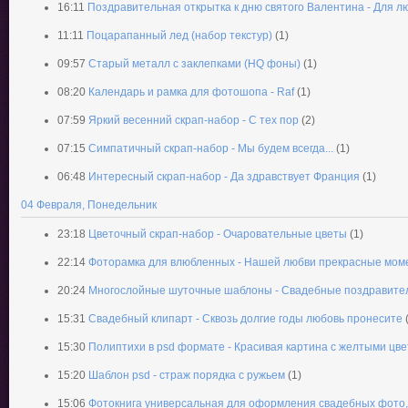
16:11
Поздравительная открытка к дню святого Валентина - Для 
11:11
Поцарапанный лед (набор текстур)
(1)
09:57
Старый металл с заклепками (HQ фоны)
(1)
08:20
Календарь и рамка для фотошопа - Raf
(1)
07:59
Яркий весенний скрап-набор - С тех пор
(2)
07:15
Симпатичный скрап-набор - Мы будем всегда...
(1)
06:48
Интересный скрап-набор - Да здравствует Франция
(1)
04 Февраля, Понедельник
23:18
Цветочный скрап-набор - Очаровательные цветы
(1)
22:14
Фоторамка для влюбленных - Нашей любви прекрасные мом
20:24
Многослойные шуточные шаблоны - Свадебные поздравите
15:31
Свадебный клипарт - Сквозь долгие годы любовь пронесите
15:30
Полиптихи в psd формате - Красивая картина с желтыми цв
15:20
Шаблон psd - страж порядка с ружьем
(1)
15:06
Фотокнига универсальная для оформления свадебных фото,