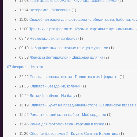
12:03
Триптих в psd формате - Клубника, малина, лимон
(2)
11:14
Фоторамка - Мгновение
(1)
11:06
Свадебная рамка для фотошопа - Лебеди, розы, бабочки, кр
11:00
Триптихи в psd формате - Музыка, картины с музыкальными
09:49
Несколько стильных фонов
(1)
09:19
Набор цветных восточных текстур с узорами
(1)
08:58
Женский фотошаблон - Шикарная шляпка
(2)
07 Февраля, Четверг
22:22
Тюльпаны, весна, цветы - Полиптих в psd формате
(1)
21:35
Клипарт - Звездочки, колечки
(1)
19:44
Детский шаблон - На балу
(1)
16:19
Клипарт - Букет на праздничном столе, шампанское играет в
15:52
Романтический скрап-набор - Моё сердечко
(1)
15:46
Рамка для фотомонтажа - картина в музее
(1)
11:20
Сборник фоторамок 2 - Ко дню Святого Валентина
(1)