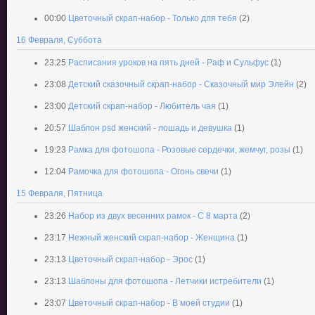
00:00
Цветочный скрап-набор - Только для тебя
(2)
16 Февраля, Суббота
23:25
Расписания уроков на пять дней - Раф и Сульфус
(1)
23:08
Детский сказочный скрап-набор - Сказочный мир Элейн
(2)
23:00
Детский скрап-набор - Любитель чая
(1)
20:57
Шаблон psd женский - лошадь и девушка
(1)
19:23
Рамка для фотошопа - Розовые сердечки, жемчуг, розы
(1)
12:04
Рамочка для фотошопа - Огонь свечи
(1)
15 Февраля, Пятница
23:26
Набор из двух весенних рамок - С 8 марта
(2)
23:17
Нежный женский скрап-набор - Женщина
(1)
23:13
Цветочный скрап-набор - Эрос
(1)
23:13
Шаблоны для фотошопа - Летчики истребители
(1)
23:07
Цветочный скрап-набор - В моей студии
(1)