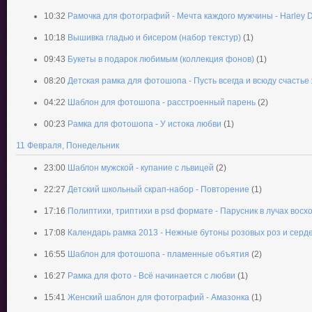
10:32
Рамочка для фотографий - Мечта каждого мужчины - Harley 
10:18
Вышивка гладью и бисером (набор текстур)
(1)
09:43
Букеты в подарок любимым (коллекция фонов)
(1)
08:20
Детская рамка для фотошопа - Пусть всегда и всюду счастье
04:22
Шаблон для фотошопа - расстроенный парень
(2)
00:23
Рамка для фотошопа - У истока любви
(1)
11 Февраля, Понедельник
23:00
Шаблон мужской - купание с львицей
(2)
22:27
Детский школьный скрап-набор - Повторение
(1)
17:16
Полиптихи, триптихи в psd формате - Парусник в лучах восхо
17:08
Календарь рамка 2013 - Нежные бутоны розовых роз и серд
16:55
Шаблон для фотошопа - пламенные объятия
(2)
16:27
Рамка для фото - Всё начинается с любви
(1)
15:41
Женский шаблон для фотографий - Амазонка
(1)