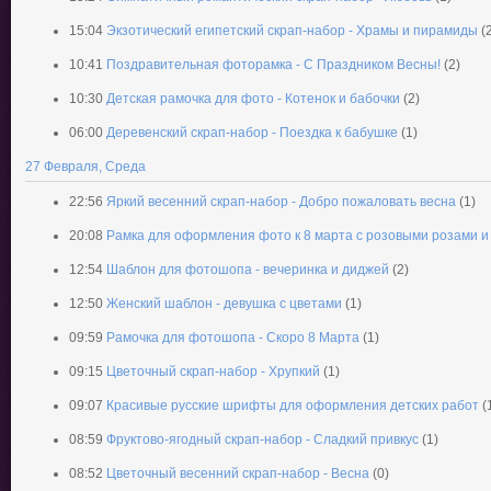
15:04
Экзотический египетский скрап-набор - Храмы и пирамиды
(
10:41
Поздравительная фоторамка - С Праздником Весны!
(2)
10:30
Детская рамочка для фото - Котенок и бабочки
(2)
06:00
Деревенский скрап-набор - Поездка к бабушке
(1)
27 Февраля, Среда
22:56
Яркий весенний скрап-набор - Добро пожаловать весна
(1)
20:08
Рамка для оформления фото к 8 марта с розовыми розами 
12:54
Шаблон для фотошопа - вечеринка и диджей
(2)
12:50
Женский шаблон - девушка с цветами
(1)
09:59
Рамочка для фотошопа - Скоро 8 Марта
(1)
09:15
Цветочный скрап-набор - Хрупкий
(1)
09:07
Красивые русские шрифты для оформления детских работ
(
08:59
Фруктово-ягодный скрап-набор - Сладкий привкус
(1)
08:52
Цветочный весенний скрап-набор - Весна
(0)