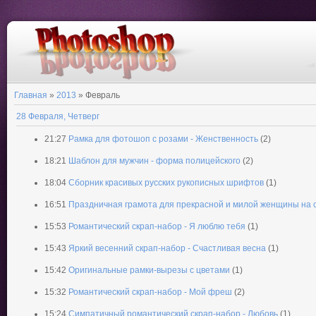
Главная
»
2013
»
Февраль
28 Февраля, Четверг
21:27
Рамка для фотошоп с розами - Женственность
(2)
18:21
Шаблон для мужчин - форма полицейского
(2)
18:04
Сборник красивых русских рукописных шрифтов
(1)
16:51
Праздничная грамота для прекрасной и милой женщины на 
15:53
Романтический скрап-набор - Я люблю тебя
(1)
15:43
Яркий весенний скрап-набор - Счастливая весна
(1)
15:42
Оригинальные рамки-вырезы с цветами
(1)
15:32
Романтический скрап-набор - Мой фреш
(2)
15:24
Симпатичный романтический скрап-набор - Любовь
(1)