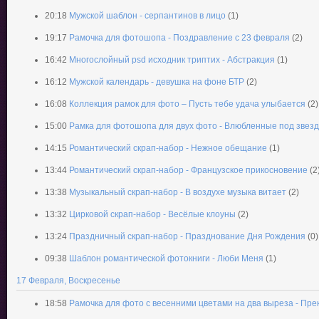
20:18
Мужской шаблон - серпантинов в лицо
(1)
19:17
Рамочка для фотошопа - Поздравление с 23 февраля
(2)
16:42
Многослойный psd исходник триптих - Абстракция
(1)
16:12
Мужской календарь - девушка на фоне БТР
(2)
16:08
Коллекция рамок для фото – Пусть тебе удача улыбается
(2)
15:00
Рамка для фотошопа для двух фото - Влюбленные под звез
14:15
Романтический скрап-набор - Нежное обещание
(1)
13:44
Романтический скрап-набор - Французское прикосновение
(2
13:38
Музыкальный скрап-набор - В воздухе музыка витает
(2)
13:32
Цирковой скрап-набор - Весёлые клоуны
(2)
13:24
Праздничный скрап-набор - Празднование Дня Рождения
(0)
09:38
Шаблон романтической фотокниги - Люби Меня
(1)
17 Февраля, Воскресенье
18:58
Рамочка для фото с весенними цветами на два выреза - Пре