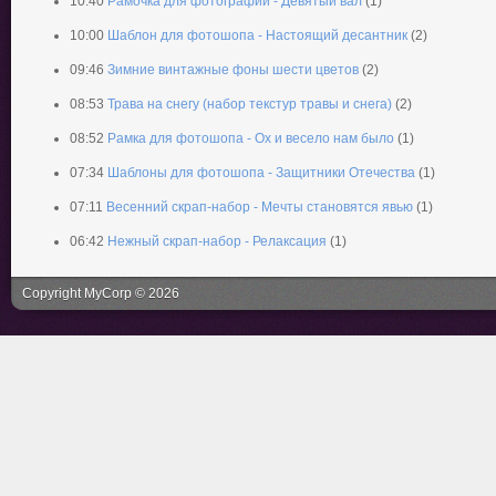
10:40
Рамочка для фотографий - Девятый вал
(1)
10:00
Шаблон для фотошопа - Настоящий десантник
(2)
09:46
Зимние винтажные фоны шести цветов
(2)
08:53
Трава на снегу (набор текстур травы и снега)
(2)
08:52
Рамка для фотошопа - Ох и весело нам было
(1)
07:34
Шаблоны для фотошопа - Защитники Отечества
(1)
07:11
Весенний скрап-набор - Мечты становятся явью
(1)
06:42
Нежный скрап-набор - Релаксация
(1)
Copyright MyCorp © 2026