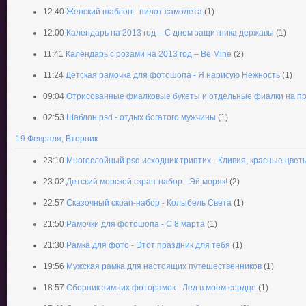
12:40
Женский шаблон - пилот самолета
(1)
12:00
Календарь на 2013 год – С днем защитника державы
(1)
11:41
Календарь с розами на 2013 год – Be Mine
(2)
11:24
Детская рамочка для фотошопа - Я нарисую Нежность
(1)
09:04
Отрисованные фиалковые букеты и отдельные фиалки на п
02:53
Шаблон psd - отдых богатого мужчины
(1)
19 Февраля, Вторник
23:10
Многослойный psd исходник триптих - Кливия, красные цвет
23:02
Детский морской скрап-набор - Эй,моряк!
(2)
22:57
Сказочный скрап-набор - Колыбель Света
(1)
21:50
Рамочки для фотошопа - С 8 марта
(1)
21:30
Рамка для фото - Этот праздник для тебя
(1)
19:56
Мужская рамка для настоящих путешественников
(1)
18:57
Сборник зимних фоторамок - Лед в моем сердце
(1)