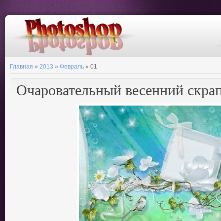
Главная
»
2013
»
Февраль
»
01
Очаровательный весенний скра