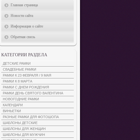
Главная страница
Новости сайта
Информация о сайте
Обратная связь
КАТЕГОРИИ РАЗДЕЛА
ДЕТСКИЕ РАМКИ
СВАДЕБНЫЕ РАМКИ
РАМКИ К 23 ФЕВРАЛЯ / 9 МАЯ
РАМКИ К 8 МАРТА
РАМКИ С ДНЕМ РОЖДЕНИЯ
РАМКИ ДЕНЬ СВЯТОГО ВАЛЕНТИНА
НОВОГОДНИЕ РАМКИ
КАЛЕНДАРИ
ВИНЬЕТКИ
РАЗНЫЕ РАМКИ ДЛЯ ФОТОШОПА
ШАБЛОНЫ ДЕТСКИЕ
ШАБЛОНЫ ДЛЯ ЖЕНЩИН
ШАБЛОНЫ ДЛЯ МУЖЧИН