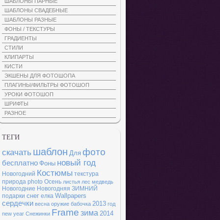
ШАБЛОНЫ ПАРНЫЕ
ШАБЛОНЫ СВАДЕБНЫЕ
ШАБЛОНЫ РАЗНЫЕ
ФОНЫ / ТЕКСТУРЫ
ГРАДИЕНТЫ
СТИЛИ
КЛИПАРТЫ
КИСТИ
ЭКШЕНЫ ДЛЯ ФОТОШОПА
ПЛАГИНЫ/ФИЛЬТРЫ ФОТОШОП
УРОКИ ФОТОШОП
ШРИФТЫ
РАЗНОЕ
ТЕГИ
шаблон
фото
скачать
Для
новый год
бесплатно
Фоны
Костюмы
Новогодний
текстура
природа
photo
Осень
листья
лес
медведь
Новогодние
Новогодняя
ЗИМНИЙ
снег
Wallpapers
подарки
елка
сердечки
2013
весна
оружие
бабочка
год
Frame
зима
2014
new year
Снежинки