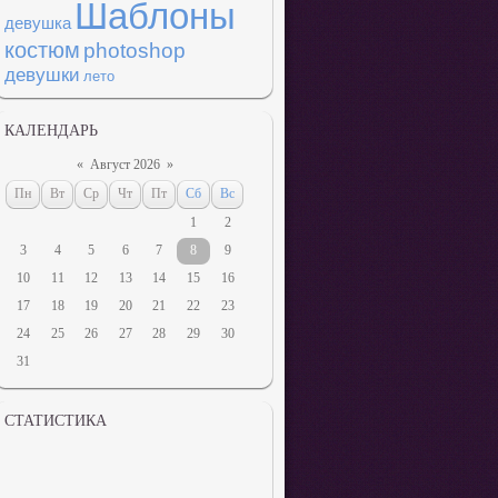
Шаблоны
девушка
костюм
photoshop
девушки
лето
КАЛЕНДАРЬ
«
Август 2026
»
Пн
Вт
Ср
Чт
Пт
Сб
Вс
1
2
3
4
5
6
7
8
9
10
11
12
13
14
15
16
17
18
19
20
21
22
23
24
25
26
27
28
29
30
31
СТАТИСТИКА