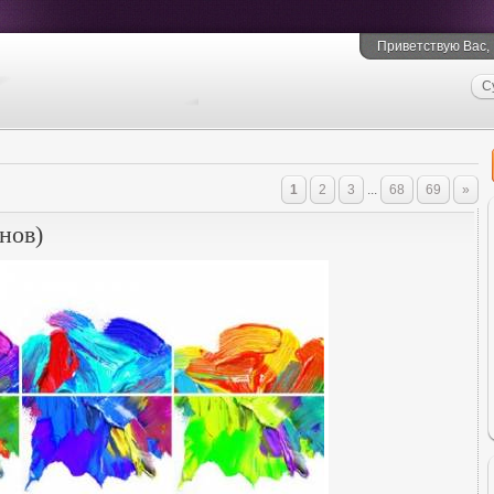
Приветствую Вас
,
С
1
2
3
...
68
69
»
нов)