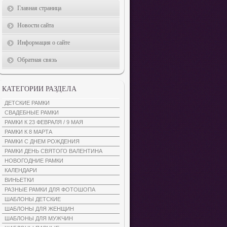
Главная страница
Новости сайта
Информация о сайте
Обратная связь
КАТЕГОРИИ РАЗДЕЛА
ДЕТСКИЕ РАМКИ
СВАДЕБНЫЕ РАМКИ
РАМКИ К 23 ФЕВРАЛЯ / 9 МАЯ
РАМКИ К 8 МАРТА
РАМКИ С ДНЕМ РОЖДЕНИЯ
РАМКИ ДЕНЬ СВЯТОГО ВАЛЕНТИНА
НОВОГОДНИЕ РАМКИ
КАЛЕНДАРИ
ВИНЬЕТКИ
РАЗНЫЕ РАМКИ ДЛЯ ФОТОШОПА
ШАБЛОНЫ ДЕТСКИЕ
ШАБЛОНЫ ДЛЯ ЖЕНЩИН
ШАБЛОНЫ ДЛЯ МУЖЧИН