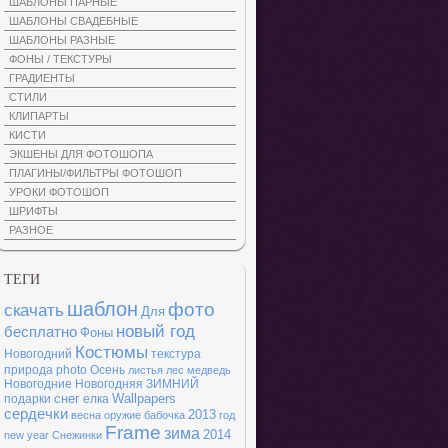
ШАБЛОНЫ ПАРНЫЕ
ШАБЛОНЫ СВАДЕБНЫЕ
ШАБЛОНЫ РАЗНЫЕ
ФОНЫ / ТЕКСТУРЫ
ГРАДИЕНТЫ
СТИЛИ
КЛИПАРТЫ
КИСТИ
ЭКШЕНЫ ДЛЯ ФОТОШОПА
ПЛАГИНЫ/ФИЛЬТРЫ ФОТОШОП
УРОКИ ФОТОШОП
ШРИФТЫ
РАЗНОЕ
ТЕГИ
шаблон
фото
скачать
Для
новый год
бесплатно
Фоны
Костюмы
Новогодний
текстура
природа
photo
Осень
листья
лес
медведь
Новогодние
Новогодняя
ЗИМНИЙ
снег
Wallpapers
подарки
елка
сердечки
2013
весна
оружие
бабочка
год
Frame
зима
2014
new year
Снежинки