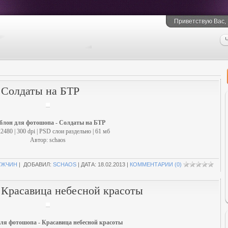
Приветствую Вас
,
Ч
 Солдаты на БТР
лон для фотошопа - Солдаты на БТР
2480 | 300 dpi | PSD слои раздельно | 61 мб
Автор: schaos
УЖЧИН
| ДОБАВИЛ:
SCHAOS
| ДАТА:
18.02.2013
|
КОММЕНТАРИИ (0)
 Красавица небесной красоты
ля фотошопа - Красавица небесной красоты