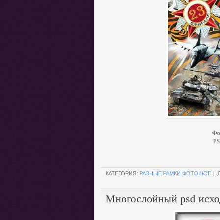
Фо
PS
.
КАТЕГОРИЯ:
РАЗНЫЕ РАМКИ ФОТОШОП
| 
Многослойный psd исхо