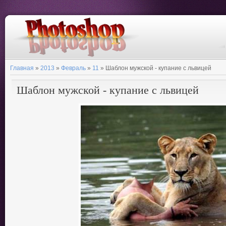
Главная
»
2013
»
Февраль
»
11
» Шаблон мужской - купание с львицей
Шаблон мужской - купание с львицей