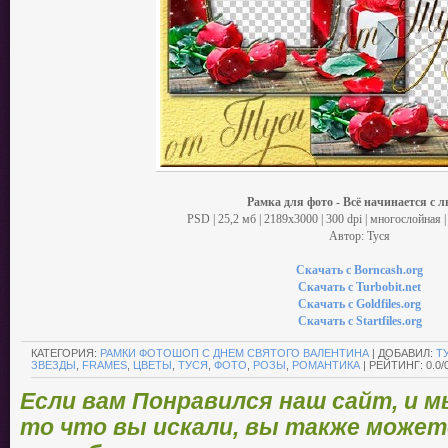
Рамка для фото - Всё начинается с 
PSD | 25,2 мб | 2189х3000 | 300 dpi | многослойная
Автор: Туся
Скачать с Borncash.org
Скачать с Turbobit.net
Скачать с Goldfiles.org
Скачать с Startfiles.org
КАТЕГОРИЯ
:
РАМКИ ФОТОШОП С ДНЕМ СВЯТОГО ВАЛЕНТИНА
|
ДОБАВИЛ
:
Т
ЗВЕЗДЫ
,
FRAMES
,
ЦВЕТЫ
,
ТУСЯ
,
ФОТО
,
РОЗЫ
,
РОМАНТИКА
|
РЕЙТИНГ
:
0.0
/
Если вам Понравился наш сайт, и 
то что вы искали, вы также может