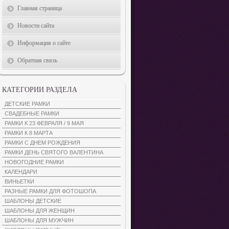
Главная страница
Новости сайта
Информация о сайте
Обратная связь
КАТЕГОРИИ РАЗДЕЛА
ДЕТСКИЕ РАМКИ
СВАДЕБНЫЕ РАМКИ
РАМКИ К 23 ФЕВРАЛЯ / 9 МАЯ
РАМКИ К 8 МАРТА
РАМКИ С ДНЕМ РОЖДЕНИЯ
РАМКИ ДЕНЬ СВЯТОГО ВАЛЕНТИНА
НОВОГОДНИЕ РАМКИ
КАЛЕНДАРИ
ВИНЬЕТКИ
РАЗНЫЕ РАМКИ ДЛЯ ФОТОШОПА
ШАБЛОНЫ ДЕТСКИЕ
ШАБЛОНЫ ДЛЯ ЖЕНЩИН
ШАБЛОНЫ ДЛЯ МУЖЧИН