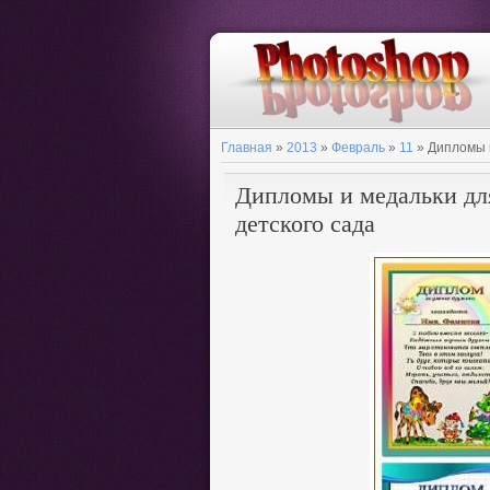
Главная
»
2013
»
Февраль
»
11
» Дипломы и
Дипломы и медальки дл
детского сада