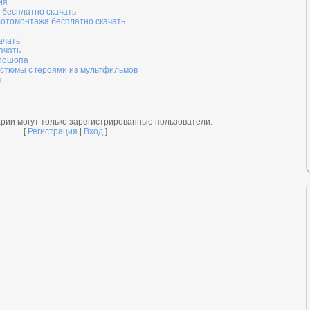
ия
 бесплатно скачать
отомонтажа бесплатно скачать
ачать
ачать
отошопа
стюмы с героями из мультфильмов
а
рии могут только зарегистрированные пользователи.
[
Регистрация
|
Вход
]