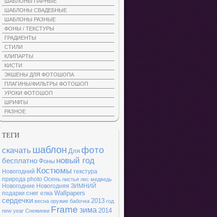
ШАБЛОНЫ ПАРНЫЕ
ШАБЛОНЫ СВАДЕБНЫЕ
ШАБЛОНЫ РАЗНЫЕ
ФОНЫ / ТЕКСТУРЫ
ГРАДИЕНТЫ
СТИЛИ
КЛИПАРТЫ
КИСТИ
ЭКШЕНЫ ДЛЯ ФОТОШОПА
ПЛАГИНЫ/ФИЛЬТРЫ ФОТОШОП
УРОКИ ФОТОШОП
ШРИФТЫ
РАЗНОЕ
ТЕГИ
шаблон
фото
скачать
Для
новый год
бесплатно
Фоны
Костюмы
Новогодний
текстура
природа
photo
Осень
листья
лес
медведь
Новогодние
Новогодняя
ЗИМНИЙ
снег
Wallpapers
подарки
елка
сердечки
2013
весна
оружие
бабочка
год
Frame
зима
2014
new year
Снежинки