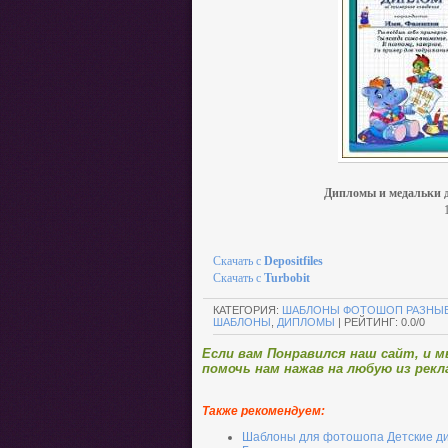
Дипломы и медальки д
Скачать с
Depositfiles
Скачать с
Turbobit
КАТЕГОРИЯ
:
ШАБЛОНЫ ФОТОШОП РАЗНЫ
ШАБЛОНЫ
,
ДИПЛОМЫ
|
РЕЙТИНГ
:
0.0
/
0
Если вам Понравился наш сайт, и 
помочь нам нажав на любую из рекл
Также рекомендуем:
Шаблоны для фотошопа Детские ди