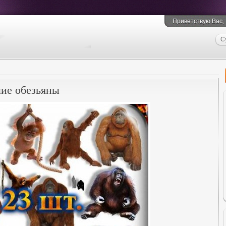
Приветствую Вас
,
С
шие обезьяны