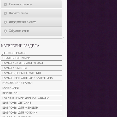
Главная страница
Новости сайта
Информация о сайте
Обратная связь
КАТЕГОРИИ РАЗДЕЛА
ДЕТСКИЕ РАМКИ
СВАДЕБНЫЕ РАМКИ
РАМКИ К 23 ФЕВРАЛЯ / 9 МАЯ
РАМКИ К 8 МАРТА
РАМКИ С ДНЕМ РОЖДЕНИЯ
РАМКИ ДЕНЬ СВЯТОГО ВАЛЕНТИНА
НОВОГОДНИЕ РАМКИ
КАЛЕНДАРИ
ВИНЬЕТКИ
РАЗНЫЕ РАМКИ ДЛЯ ФОТОШОПА
ШАБЛОНЫ ДЕТСКИЕ
ШАБЛОНЫ ДЛЯ ЖЕНЩИН
ШАБЛОНЫ ДЛЯ МУЖЧИН