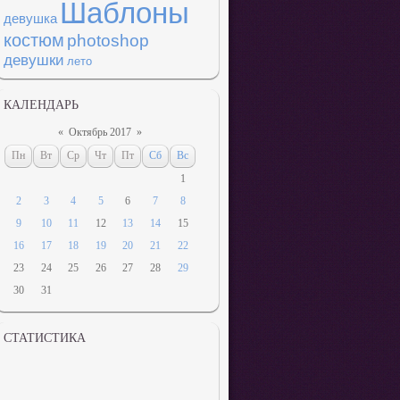
Шаблоны
девушка
костюм
photoshop
девушки
лето
КАЛЕНДАРЬ
«
Октябрь 2017
»
Пн
Вт
Ср
Чт
Пт
Сб
Вс
1
2
3
4
5
6
7
8
9
10
11
12
13
14
15
16
17
18
19
20
21
22
23
24
25
26
27
28
29
30
31
СТАТИСТИКА