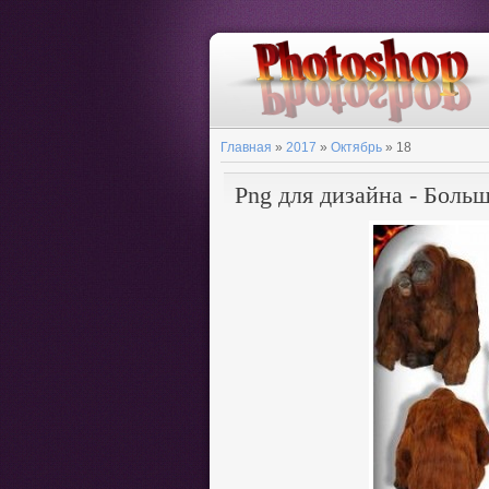
Главная
»
2017
»
Октябрь
»
18
Png для дизайна - Боль