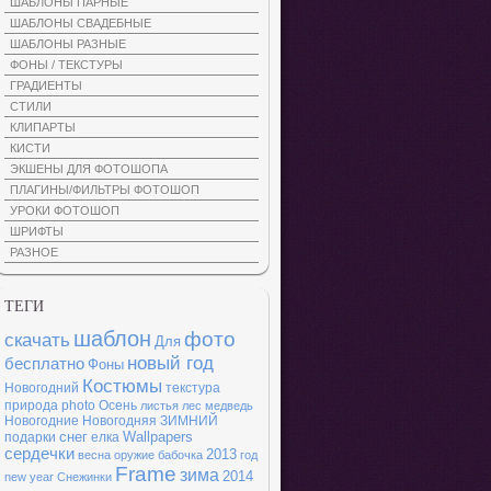
ШАБЛОНЫ ПАРНЫЕ
ШАБЛОНЫ СВАДЕБНЫЕ
ШАБЛОНЫ РАЗНЫЕ
ФОНЫ / ТЕКСТУРЫ
ГРАДИЕНТЫ
СТИЛИ
КЛИПАРТЫ
КИСТИ
ЭКШЕНЫ ДЛЯ ФОТОШОПА
ПЛАГИНЫ/ФИЛЬТРЫ ФОТОШОП
УРОКИ ФОТОШОП
ШРИФТЫ
РАЗНОЕ
ТЕГИ
шаблон
фото
скачать
Для
новый год
бесплатно
Фоны
Костюмы
Новогодний
текстура
природа
photo
Осень
листья
лес
медведь
Новогодние
Новогодняя
ЗИМНИЙ
снег
Wallpapers
подарки
елка
сердечки
2013
весна
оружие
бабочка
год
Frame
зима
2014
new year
Снежинки