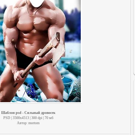
Шаблон psd - Сильный дровосек
PSD | 3500x4513 | 300 dpi | 70 мб
Автор: mortom