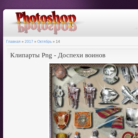
Главная
»
2017
»
Октябрь
»
14
Клипарты Png - Доспехи воинов