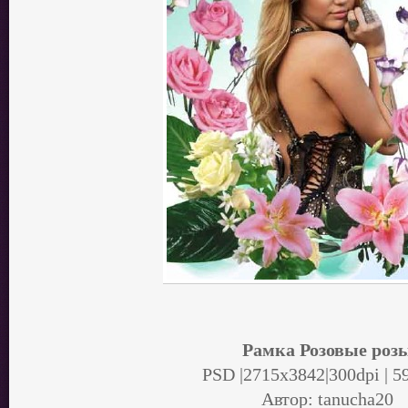
Рамка Розовые роз
PSD |2715х3842|300dpi | 
Автор: tanucha20