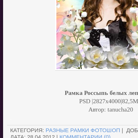
Рамка Россыпь белых леп
PSD |2827х4000|82,5
Автор: tanucha20
.
КАТЕГОРИЯ:
РАЗНЫЕ РАМКИ ФОТОШОП
| ДО
ДАТА:
28.04.2012
|
КОММЕНТАРИИ (0)